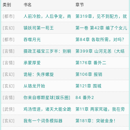
类别
书名
章节
[都市]
人前冷脸，人后争宠，商
第319章，见不到配方，就
[玄幻]
队他日日求复婚
镇妖司第一苟王
让她陪葬
第一卷 第42章 编了个女儿
[都市]
吞噬月光
国故事，虎妖全信了
第84章 各取所需，对吗？
[言情]
摄政王福宝三岁半：别躺
第399章 山河无恙（大结
[言情]
了爹！崽助你登基
承蒙厚爱
局）
第176章 番外二
[玄幻]
诡秘：失序螺旋
第106章 报销
[玄幻]
从铬龙开始
第121章 围城
[言情]
你来自哪颗星球[娱乐圈]
84 番外2
[武侠]
鸡汤悟道，诸天大能全跪
第11章 两家死磕，我在旁
[玄幻]
了
我有一个词条模拟器
边吃瓜升级
第181章：突破金身！