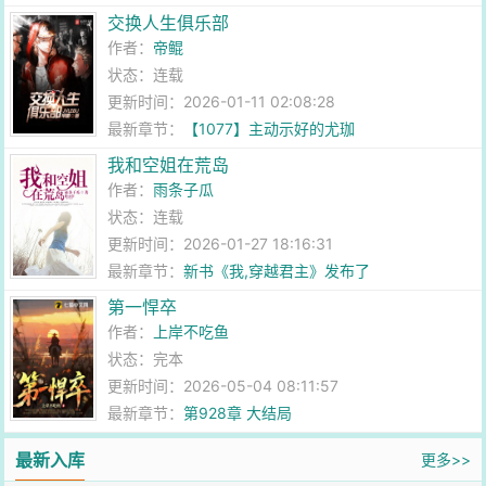
更）
交换人生俱乐部
作者：
帝鲲
状态：连载
更新时间：2026-01-11 02:08:28
最新章节：
【1077】主动示好的尤珈
我和空姐在荒岛
作者：
雨条子瓜
状态：连载
更新时间：2026-01-27 18:16:31
最新章节：
新书《我,穿越君主》发布了
第一悍卒
作者：
上岸不吃鱼
状态：完本
更新时间：2026-05-04 08:11:57
最新章节：
第928章 大结局
最新入库
更多>>