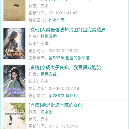
状态：完本
更新时间：07-10 01:41:45
最新章节：
作者年表
[玄幻]人类最强法师试图打出完美结局
作者：
秋枫溪桥
状态：完本
更新时间：06-07 02:16:32
最新章节：
第507章 甜蜜的象牙塔
[言情]穿成太子良娣，我喜提双胞胎
作者：
穗穗安兰
状态：完本
更新时间：06-30 02:07:48
最新章节：
第288章 番外12
[言情]她是贵族学院的女配
作者：
江水朔
状态：完本
更新时间：07-31 13:55:40