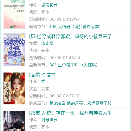
作者：
城南花开
状态：完本
更新时间：06-09 04:10:17
最新章节：
106 大结局（增加番外版本）
[历史]穿成轻浮寡嫂，虐待的小叔登基了
作者：
太史婴
状态：完本
更新时间：06-05 01:46:24
最新章节：
381 生个孩子吧 （大结局）
[言情]夺春情
作者：
锦一
状态：完本
更新时间：06-08 02:27:10
最新章节：
第398章 他的月亮，永远高悬于枝
[都市]系统只存在一天，我开启神豪人生
作者：
封号逗萝
状态：完本