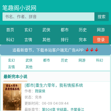
笔趣阁小说网
搜索
首页
玄幻
武侠
都市
历史
网游
科幻
言情
其他
排行
完本
登录
↓↓↓
追看新章节，下载本站客户端无广告APP
玄幻
武侠
都市
历史
网游
科幻
言情
其他
最新完本小说
[都市]重生六零年，我有情报系统
作者：
戮骏侯
状态：完本
更新时间：06-09 04:09:44
最新章节：
第504章 完结篇，齐聚香江