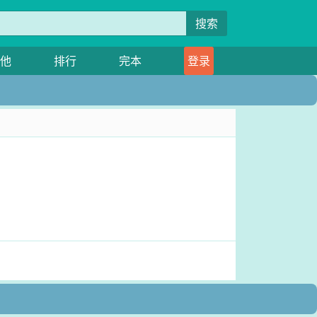
搜索
他
排行
完本
登录