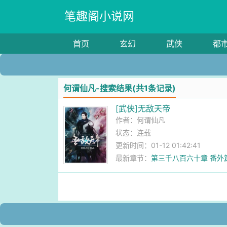
笔趣阁小说网
首页
玄幻
武侠
都
何谓仙凡-搜索结果(共1条记录)
[武侠]无敌天帝
作者：
何谓仙凡
状态：连载
更新时间：01-12 01:42:41
最新章节：
第三千八百六十章 番外