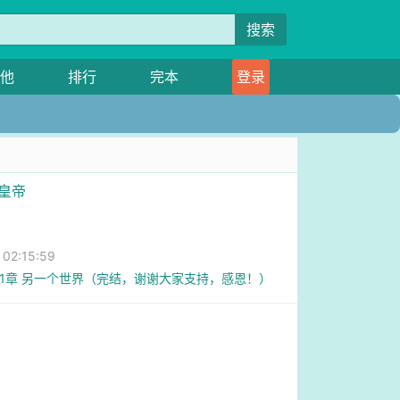
搜索
他
排行
完本
登录
到皇帝
2:15:59
41章 另一个世界（完结，谢谢大家支持，感恩！）