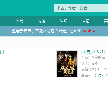
市
历史
网游
科幻
言情
其
↓↓↓
追看新章节，下载本站客户端无广告APP
道门
[历史]从太监
作者：
泡泡的猫
状态：完本
更新时间：08-31 0
最新章节：
第26
！