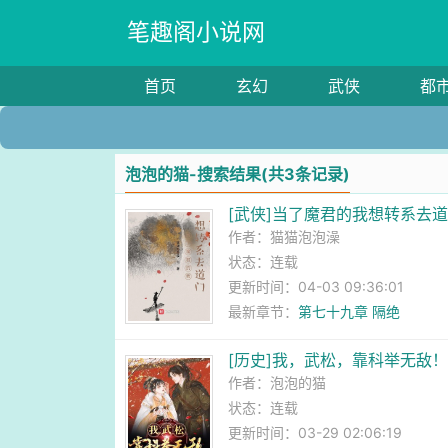
笔趣阁小说网
首页
玄幻
武侠
都
泡泡的猫-搜索结果(共3条记录)
[武侠]当了魔君的我想转系去
作者：
猫猫泡泡澡
状态：连载
更新时间：04-03 09:36:01
最新章节：
第七十九章 隔绝
[历史]我，武松，靠科举无敌
作者：
泡泡的猫
状态：连载
更新时间：03-29 02:06:19