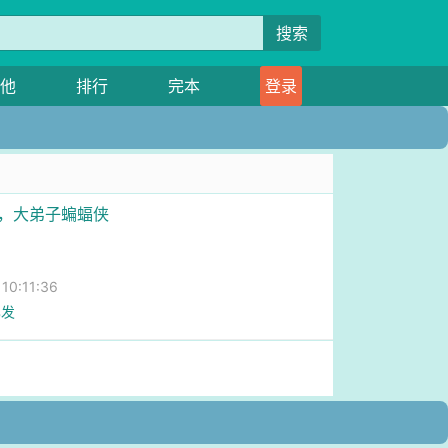
搜索
他
排行
完本
登录
馆，大弟子蝙蝠侠
0:11:36
已发