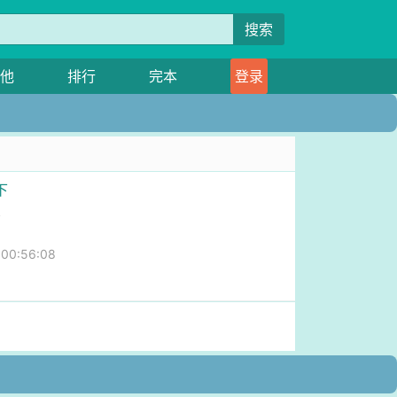
搜索
他
排行
完本
登录
下
星
0:56:08