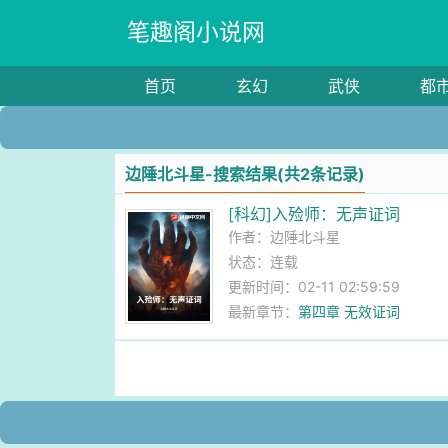
笔趣阁小说网
首页
玄幻
武侠
都
边陲北斗星-搜索结果(共2条记录)
[科幻]入殓师：无声证词
作者：
边陲北斗星
状态：连载
更新时间：02-11 02:59:59
最新章节：
第四章 无效证词