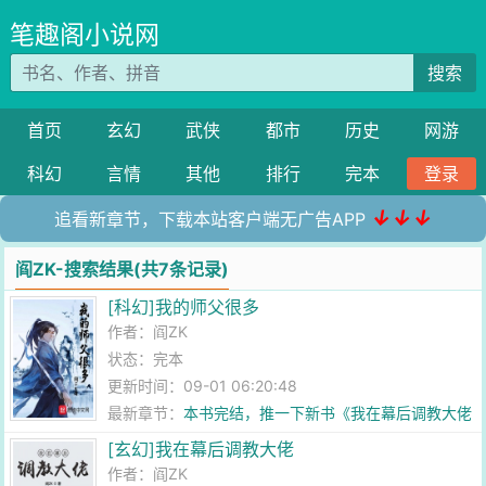
笔趣阁小说网
搜索
首页
玄幻
武侠
都市
历史
网游
科幻
言情
其他
排行
完本
登录
↓↓↓
追看新章节，下载本站客户端无广告APP
阎ZK-搜索结果(共7条记录)
[科幻]我的师父很多
作者：
阎ZK
状态：完本
更新时间：09-01 06:20:48
最新章节：
本书完结，推一下新书《我在幕后调教大佬
》
[玄幻]我在幕后调教大佬
作者：
阎ZK