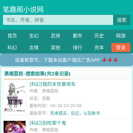
笔趣阁小说网
搜索
首页
玄幻
武侠
都市
历史
网游
科幻
言情
其他
排行
完本
登录
↓↓↓
追看新章节，下载本站客户端无广告APP
黑暗荔枝-搜索结果(共2条记录)
[科幻]我的末世基地车
作者：
黑暗荔枝
状态：连载
更新时间：08-28 03:20:08
最新章节：
完本感言、后记，以及新书
[科幻]别吃那个鬼
作者：
黑暗荔枝