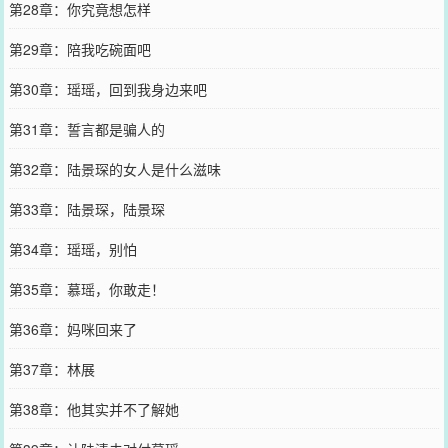
第28章：你究竟想怎样
第29章：陪我吃碗面吧
第30章：瑶瑶，回到我身边来吧
第31章：誓言都是骗人的
第32章：陆景琛的女人是什么滋味
第33章：陆景琛，陆景琛
第34章：瑶瑶，别怕
第35章：慕瑶，你敢走！
第36章：妈咪回来了
第37章：林展
第38章：他其实并不了解她