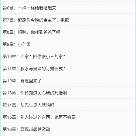
第6章：一样一样给我捡起来
第7章：赶跑你今晚的金主了，抱歉
第8章：妈咪，你找到爸爸了吗
第9章：小芒果
第10章：回家？回你跟小三的家？
第11章：秋水与景琛的订婚仪式？
第12章：慕瑶回来了
第13章：你还知道关心我的死活啊
第14章：陆先生见人就啃吗
第15章：别人碰过的东西，她再不会要
第16章：慕瑶越想越激动