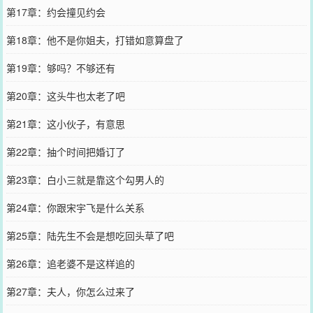
第17章：约会撞见约会
第18章：他不是你姐夫，打错如意算盘了
第19章：够吗？不够还有
第20章：这头牛也太老了吧
第21章：这小伙子，有意思
第22章：抽个时间把婚订了
第23章：白小三就是靠这个勾男人的
第24章：你跟宋宇飞是什么关系
第25章：陆先生不会是想吃回头草了吧
第26章：追老婆不是这样追的
第27章：夫人，你怎么过来了