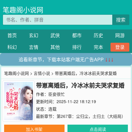
笔趣阁小说网
搜索
首页
玄幻
武侠
都市
历史
网游
科幻
言情
其他
排行
完本
登录
追看新章节，下载本站客户端无广告APP
↓↓↓
笔趣阁小说网
>
言情小说
> 带崽离婚后，冷冰冰前夫哭求复婚
带崽离婚后，冷冰冰前夫哭求复婚
作者：
臣妾很忙
更新时间：2025-11-22 18:12:19
状态：连载
最新章节：
第267章：尘归尘，土归土（大结局）
加入书架
点击阅读