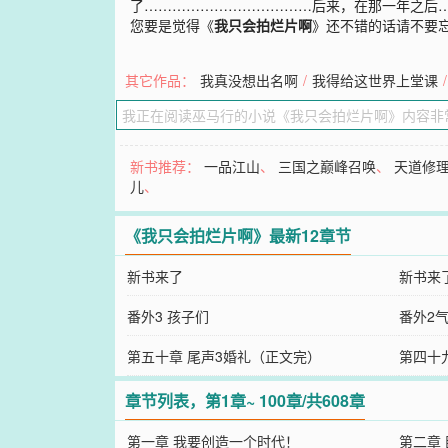
了………………………………后来，在那一年之后…
您要是觉得《
我只会拍烂片啊
》还不错的话请不要
其它作品：
我真没想出名啊
/
我得给这世界上堂课
/
新书推荐：
一品江山
、
三国之巅峰召唤
、
天道修
儿
、
《我只会拍烂片啊》最新12章节
新书来了
新书来
番外3 孩子们
番外2
第五十章 尾声3婚礼（正文完）
第四十
章节列表，第1章~ 100章/共608章
第一章 我要创造一个时代！
第二章