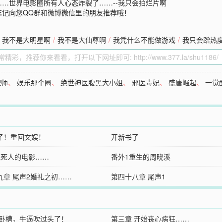
…世界电影圈所有人心态炸裂了……--我只会拍烂片啊
忘记向您QQ群和微博微信里的朋友推荐哦！
我不是大明星啊
/
我不是大仙尊啊
/
我凭什么不能做游戏
/
我只会蹭热
理师
、
娱乐那个圈
、
绝世神医腹黑大小姐
、
邪医毒妃
、
盛唐崛起
、
一觉
了！重回文娱！
开新书了
气死人的电影……
番外1重生的周晓溪
九章 尾声2婚礼之初……
第四十八章 尾声1
 卧槽，牛逼吹过头了！
第三章 开始丧心病狂……