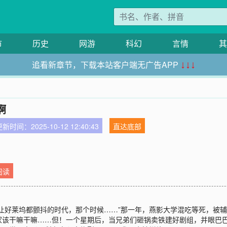
市
历史
网游
科幻
言情
其
追看新章节，下载本站客户端无广告APP
↓↓↓
啊
新时间：2025-10-12 12:40:43
直达底部
阅读
让好莱坞都颤抖的时代，那个时候……”那一年，燕影大学混吃等死，被
家该干嘛干嘛……但！一个星期后，当兄弟们砸锅卖铁建好剧组，并眼巴