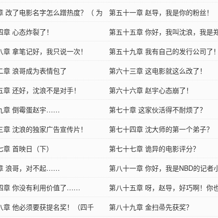
章 改了电影名字怎么蹭热度？（ 为
大大加更）
第五十一章 赵导，我是你的粉丝！
hu24大大加更）
四章 心态炸裂了！
第五十五章 你好，我叫沈浪，我是
八章 拿笔记好，我只说一次！
表弟！
第五十九章 我有自己的发行公司了
二章 浪哥成为表情包了
第六十三章 这电影就这么改了！
五章 还好，沈浪不是对手！
第六十六章 赵宇心态崩了！
九章 倒霉蛋赵宇……
第七十章 这家伙活得不耐烦了？
三章 沈浪的独家广告宣传片！
第七十四章 沈大师的第一个弟子？
七章 首映日（下）
第七十七章 诡异的电影评分？
章 浪哥，对不起……
第八十一章 你好，我是NBD的记者
四章 你没有利用价值了……
第八十五章 呀，赵导，好巧啊！你
八章 他必须要获提名奖！（四千
斯呢？
第八十九章 金扫帚先获奖？