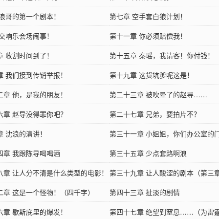
 浪哥的第一个剧本！
第七章 空手套白狼计划！
 交响乐会场闹事！
第十一章 你必须赔偿我！
章 收割时间到了！
第十五章 秦瑶，我请客！你付钱！
章 我们接到传销举报！
第十九章 这货坑爹呢这是！
二章 他，是我的朋友！
第二十三章 被吹晕了的赵导……
六章 赵导没得罪你吧？
第二十七章 兄弟，要拍片不？
章 沈浪的演讲！
第三十一章 小姐姐，你们办公室的
四章 我跟陈导喝喝酒
第三十五章 少点套路啊浪
八章 让人分不清是什么类型的电影！
第三十九章 让人酸涩的剧本（第三
二章 这是一个怪物！（四千字）
雪人大大盟主加更！）
第四十三章 扯淡的剧情
六章 歇斯底里的爆发！
第四十七章 绝望到窒息……（为雷