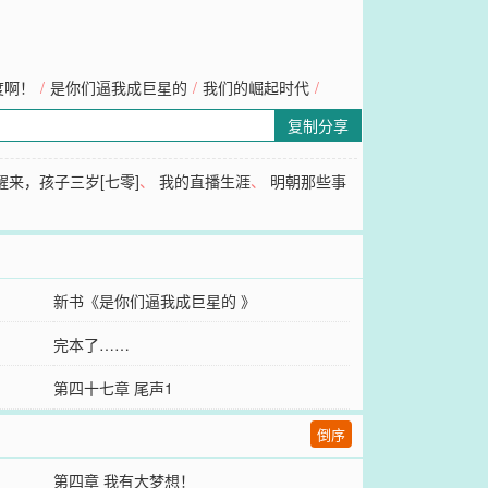
度啊！
/
是你们逼我成巨星的
/
我们的崛起时代
/
复制分享
醒来，孩子三岁[七零]
、
我的直播生涯
、
明朝那些事
新书《是你们逼我成巨星的 》
完本了……
第四十七章 尾声1
倒序
第四章 我有大梦想！