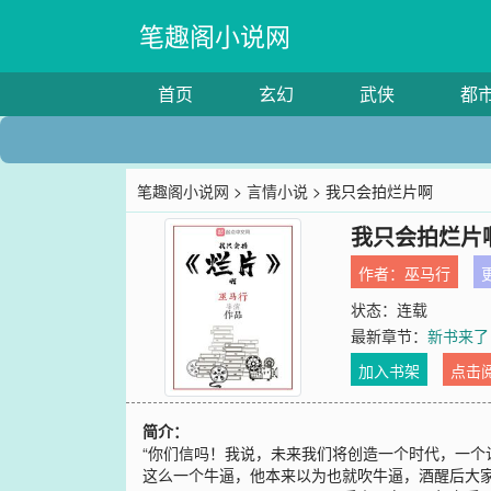
笔趣阁小说网
首页
玄幻
武侠
都
笔趣阁小说网
>
言情小说
> 我只会拍烂片啊
我只会拍烂片
作者：
巫马行
更
状态：连载
最新章节：
新书来了
加入书架
点击
简介：
“你们信吗！我说，未来我们将创造一个时代，一个
这么一个牛逼，他本来以为也就吹牛逼，酒醒后大