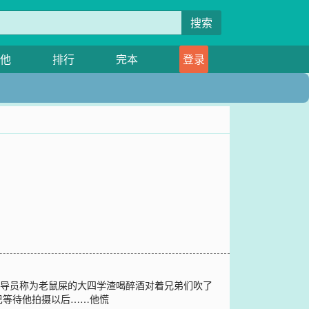
搜索
他
排行
完本
登录
辅导员称为老鼠屎的大四学渣喝醉酒对着兄弟们吹了
巴等待他拍摄以后……他慌