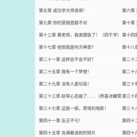
第五章 成功学大师浪哥！
第六章
第九章 你的营销思路不对
第十章
第十三章 黄老师，我来蹭饭了！（四千字）
第十四
第十七章 他到底是何方神圣？
第十八
第二十一章 这样会不会不好？
第二十
第二十五章 我有一个梦想！
第二十
第二十九章 没有人是垃圾！
第三十
第三十三章 赵导心态崩了……（恭喜冰糖雪
第三十
人大大成为本书第6盟主！）
第三十七章 这是一部，奇怪的电影！
第三十
第四十一章 反正不亏！
第四十
第四十五章 充满着讽刺的短片
第四十