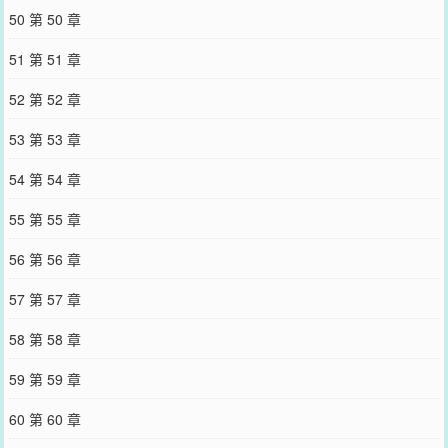
50 第 50 章
51 第 51 章
52 第 52 章
53 第 53 章
54 第 54 章
55 第 55 章
56 第 56 章
57 第 57 章
58 第 58 章
59 第 59 章
60 第 60 章