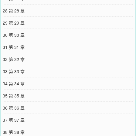
28 第 28 章
29 第 29 章
30 第 30 章
31 第 31 章
32 第 32 章
33 第 33 章
34 第 34 章
35 第 35 章
36 第 36 章
37 第 37 章
38 第 38 章