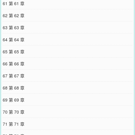
61 第 61 章
62 第 62 章
63 第 63 章
64 第 64 章
65 第 65 章
66 第 66 章
67 第 67 章
68 第 68 章
69 第 69 章
70 第 70 章
71 第 71 章