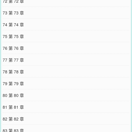
72 第 72 章
73 第 73 章
74 第 74 章
75 第 75 章
76 第 76 章
77 第 77 章
78 第 78 章
79 第 79 章
80 第 80 章
81 第 81 章
82 第 82 章
83 第 83 章