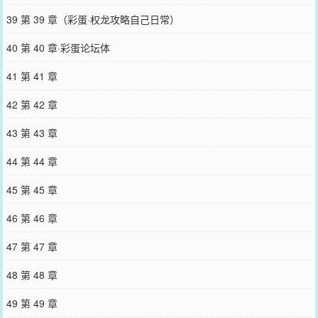
39 第 39 章（彩蛋·权龙攻略自己日常）
40 第 40 章·彩蛋论坛体
41 第 41 章
42 第 42 章
43 第 43 章
44 第 44 章
45 第 45 章
46 第 46 章
47 第 47 章
48 第 48 章
49 第 49 章