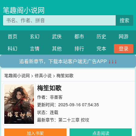
笔趣阁小说网
搜索
首页
玄幻
武侠
都市
历史
网游
科幻
言情
其他
排行
完本
登录
追看新章节，下载本站客户端无广告APP
↓↓↓
笔趣阁小说网
>
修真小说
> 梅笙如歌
梅笙如歌
作者：
非墨客
更新时间：2025-09-16 07:54:35
状态：连载
最新章节：
第二十三章 挖坟
加入书架
点击阅读