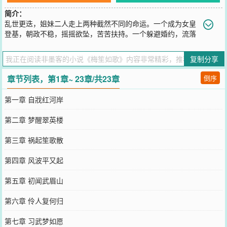
简介：
乱世更迭，姐妹二人走上两种截然不同的命运。一个成为女皇
登基，朝政不稳，摇摇欲坠，苦苦扶持。一个躲避婚约，流落
街头，习得武功，仗剑天涯。然而，前朝族人不灭复国野心，盘踞多
年，只为一朝倾覆，重振国威。
复制分享
您要是觉得《
梅笙如歌
》还不错的话请不要忘记向您QQ群和微博微信
里的朋友推荐哦！
章节列表，第1章~ 23章/共23章
倒序
第一章 自戕红河岸
第二章 梦醒翠英楼
第三章 祸起笙歌散
第四章 风波平又起
第五章 初闻武眉山
第六章 伶人复何归
第七章 习武梦如愿