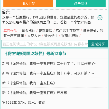
加入书架
点击阅读
简介：
这是一个妖魔横行，危机四伏的世界。穿越至此的秦少游，偏
偏又是投胎率最高的镇妖司里的一员。看着一个个诡异的画
皮、狡猾的狐妖、可怕的蛇精，以及冒充神佛的邪祟妖鬼……秦少游
其它作品：
氪金成仙
/
花都兽医
/
玄门高手在都市
/
诡异修仙，我
流出了想吃的口水。关门，烧水，咱们今天吃席了！读者群：
有一座五脏庙
/
大疫大医
/
妙医圣手
/
捉鬼小神医
/
168330720，欢迎进群勾搭~
您要是觉得《
我在镇妖司里吃妖怪
》还不错的话请不要忘记向您QQ群
复制分享
和微博微信里的朋友推荐哦！
《我在镇妖司里吃妖怪》最新12章节
新书《诡异修仙，我有一座五脏庙》二十万字了，可以开宰了~
新书《诡异修仙，我有一座五脏庙》快十万字，可以开杀了～
新书《诡异修仙，我有一座五脏庙》
新书《诡异修仙，我有一座五脏庙》已发布
第1588章 架锅、烧水、做菜