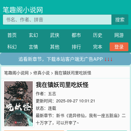
笔趣阁小说网
搜索
首页
玄幻
武侠
都市
历史
网游
科幻
言情
其他
排行
完本
登录
追看新章节，下载本站客户端无广告APP
↓↓↓
笔趣阁小说网
>
修真小说
> 我在镇妖司里吃妖怪
我在镇妖司里吃妖怪
作者：
五志
更新时间：2025-09-27 10:01:21
状态：连载
最新章节：
新书《诡异修仙，我有一座五脏庙》二
十万字了，可以开宰了~