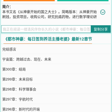
简介：
本书又名《从神豪开始的国之大士》。简略版本：从神豪开始
刷钱，投资项目，收购公司，研究抗癌药物，进行数学理论研
究，实践机甲制造技术，虚拟现实技术，造福全人类。
—————————详细版本：穿越到诗词匮乏的平行世界，结婚开
复制分享
局的林宇获得人生赢家系统，激活签到与返利功能。然后……“叮，您
在主播剑仙的直播间停留一分钟，签到成功，获得李白全部技能与皮
《都市神豪：每日签到养活主播老婆》最新12章节
肤！”“叮，您在学校停留一分钟，签到成功，获得学习大礼包，速读
速记与融会贯通！”“叮，你在墓地停留一分钟，签到成功，获得麒麟
完结感言
血脉！”“叮，你在迪迦奥特曼视频中停留一分钟，签到成功，获得神
光棒，内含纳米级生物技术，可变身为迪迦奥特曼真实皮套！”“叮，
宇宙篇：跨越过去、现在、未来
你在漫威电影中停留一分钟，签到成功，获得第一代机甲制造技术！”
若干年后，从神豪变为国之大士的林宇，带领人类进入星际航海时
第300章：结局
代，林宇表示：我们的目标，是星辰大海！（横推流，不一样的神豪
文，各方各面都涉及，你想要的或许都有。）
第299章：未来目标
您要是觉得《
都市神豪：每日签到养活主播老婆
》还不错的话请不要
忘记向您QQ群和微博微信里的朋友推荐哦！
第298章：科学理事会
第297章：宇航时代
第296章：新时代的开端