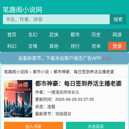
笔趣阁小说网
搜索
首页
玄幻
武侠
都市
历史
网游
科幻
言情
其他
排行
完本
登录
追看新章节，下载本站客户端无广告APP
↓↓↓
笔趣阁小说网
>
都市小说
> 都市神豪：每日签到养活主播老婆
都市神豪：每日签到养活主播老婆
作者：
一缕清风伴你长久
更新时间：2025-09-29 03:37:35
状态：连载
最新章节：
完结感言
加入书架
点击阅读