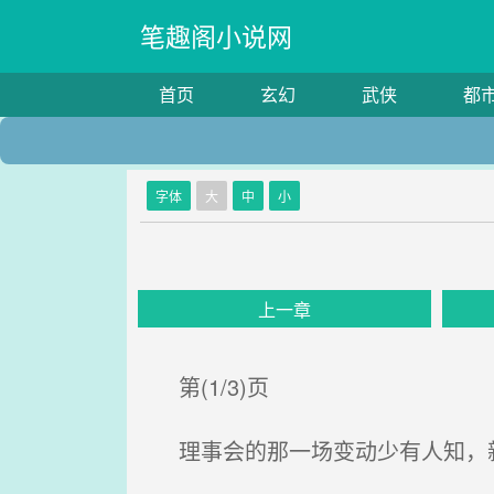
笔趣阁小说网
首页
玄幻
武侠
都
字体
大
中
小
上一章
第(1/3)页
理事会的那一场变动少有人知，新