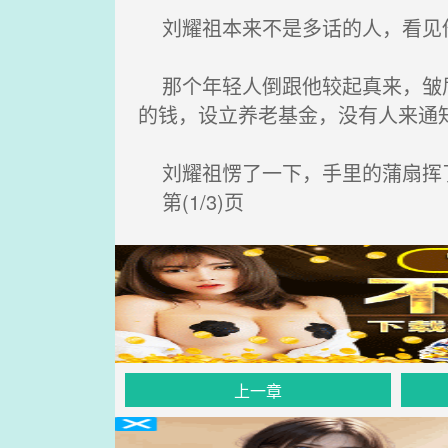
刘耀祖本来不是多话的人，看见他
那个年轻人倒跟他较起真来，皱眉
的钱，设立养老基金，没有人来通知
刘耀祖愣了一下，手里的蒲扇挥了
第(1/3)页
上一章