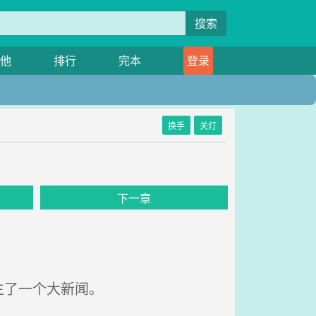
搜索
他
排行
完本
登录
换手
关灯
下一章
生了一个大新闻。