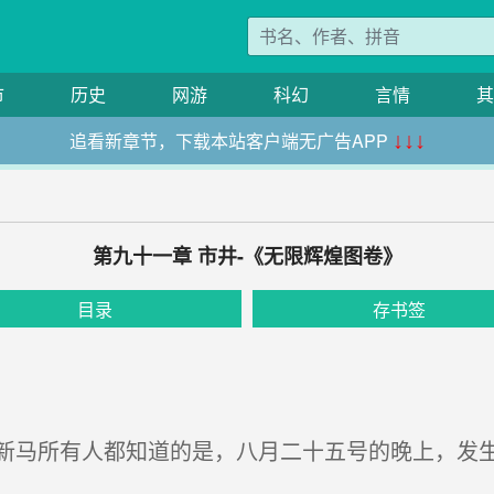
市
历史
网游
科幻
言情
其
追看新章节，下载本站客户端无广告APP
↓↓↓
第九十一章 市井-《无限辉煌图卷》
目录
存书签
马所有人都知道的是，八月二十五号的晚上，发