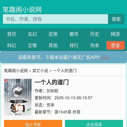
笔趣阁小说网
搜索
首页
玄幻
武侠
都市
历史
网游
科幻
言情
其他
排行
完本
登录
追看新章节，下载本站客户端无广告APP
↓↓↓
笔趣阁小说网
>
其它小说
> 一个人的道门
一个人的道门
作者：
剑如蛟
更新时间：2025-10-13 08:15:57
状态：完本
最新章节：
第1045章 终章
加入书架
点击阅读