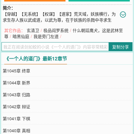
简介：
【穿越】【无系统】【权谋】【道家】荒天域，妖族横行，为
求生存人族以武成道，以武为尊，在于妖族的杀戮中寻求生
机。张砚作为龙虎山道门的最后一位传人，携带着镇派仙器万象珠穿
其它作品：
玄清卫
/
极品阎罗系统
/
什么朝廷鹰犬，这是武林至
越到了这个世界。《金光神咒》《北斗大神咒》《诸天降神大法》无
尊
/
暗黑仙庭
/
我是旁门左道
/
穷道法，镇压妖族，传道于此！我有道藏三万卷，可焚江煮海，摘星
拿月，有万般神通，无穷造化，得长生久视，与天地同寿。你可愿入
复制分享
我门来？
您要是觉得《
一个人的道门
》还不错的话请不要忘记向您QQ群和微博
《一个人的道门》最新12章节
微信里的朋友推荐哦！
第1045章 终章
第1044章 新界
第1043章 归路
第1042章 辩证
第1041章 下棋
第1040章 真相