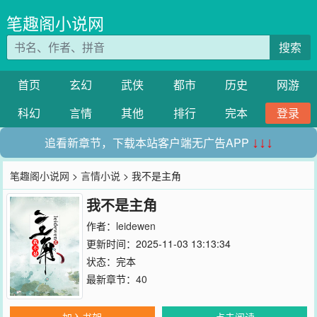
笔趣阁小说网
搜索
首页
玄幻
武侠
都市
历史
网游
科幻
言情
其他
排行
完本
登录
追看新章节，下载本站客户端无广告APP
↓↓↓
笔趣阁小说网
>
言情小说
> 我不是主角
我不是主角
作者：
leidewen
更新时间：2025-11-03 13:13:34
状态：完本
最新章节：
40
加入书架
点击阅读