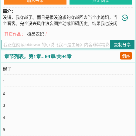
简介：
没错，我穿越了。而且是很没追求的穿越回去当个小媳妇，当
个看客。完全没兴风作浪妄图推动或阻碍历史。结果我也没闲
着，我一不小心见证女帝诞生了。
其它作品：
极品农妃
/
您要是觉得《
我不是主角
》还不错的话请不要忘记向您QQ群和微博微
信里的朋友推荐哦！
复制分享
章节列表，第1章~ 94章/共94章
倒序
楔子
1
2
3
4
5