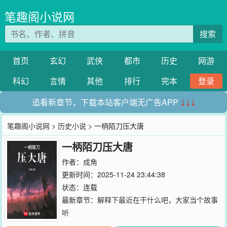
笔趣阁小说网
搜索
首页
玄幻
武侠
都市
历史
网游
科幻
言情
其他
排行
完本
登录
追看新章节，下载本站客户端无广告APP
↓↓↓
笔趣阁小说网
>
历史小说
> 一柄陌刀压大唐
一柄陌刀压大唐
作者：
成角
更新时间：2025-11-24 23:44:38
状态：连载
最新章节：
解释下最近在干什么吧，大家当个故事
听