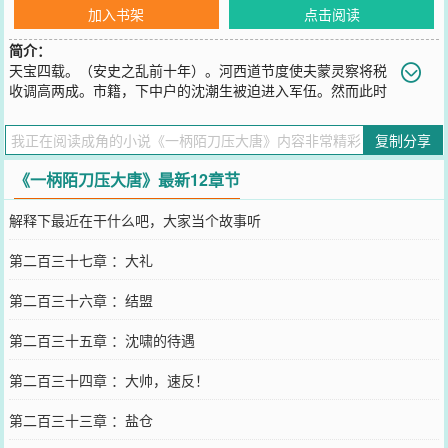
加入书架
点击阅读
简介：
天宝四载。（安史之乱前十年）。河西道节度使夫蒙灵察将税
收调高两成。市籍，下中户的沈潮生被迫进入军伍。然而此时
没有人知道，这个毫不起眼的陷阵营蝼蚁。会一步步成为吐蕃赞普嘴
中的豺狼。成为权相李林甫奏折内的贼子。多年后，沈潮生跨坐在纯
复制分享
金云龙椅上。长安城内的朱门贵胄，五姓七望的士子名儒，通通跪伏
在地。哪一日，紫宸殿染红了鲜血。
《一柄陌刀压大唐》最新12章节
您要是觉得《
一柄陌刀压大唐
》还不错的话请不要忘记向您QQ群和微
博微信里的朋友推荐哦！
解释下最近在干什么吧，大家当个故事听
第二百三十七章 ：大礼
第二百三十六章 ：结盟
第二百三十五章 ：沈啸的待遇
第二百三十四章 ：大帅，速反！
第二百三十三章 ：盐仓