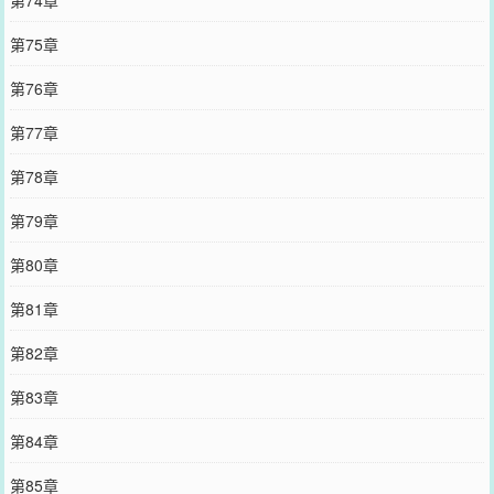
第74章
第75章
第76章
第77章
第78章
第79章
第80章
第81章
第82章
第83章
第84章
第85章