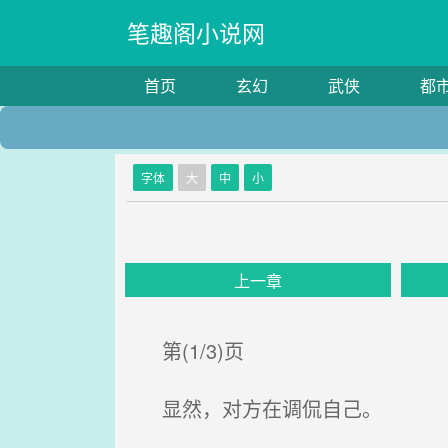
笔趣阁小说网
首页
玄幻
武侠
都
字体
大
中
小
上一章
第(1/3)页
显然，对方在调侃自己。