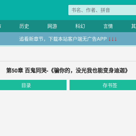
市
历史
网游
科幻
言情
其
追看新章节，下载本站客户端无广告APP
↓↓↓
第50章 百鬼同哭-《骗你的，没光我也能变身迪迦》
目录
存书签