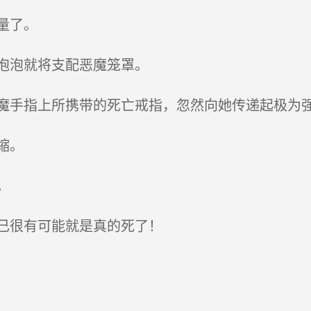
量了。
泡泡就将支配恶魔笼罩。
手指上所携带的死亡戒指，忽然向她传递起极为
缩。
。
己很有可能就是真的死了！