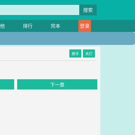
搜索
他
排行
完本
登录
换手
关灯
下一章