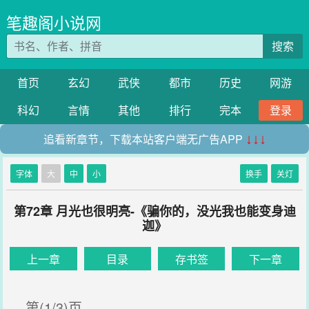
笔趣阁小说网
搜索
首页
玄幻
武侠
都市
历史
网游
科幻
言情
其他
排行
完本
登录
追看新章节，下载本站客户端无广告APP
↓↓↓
字体
大
中
小
换手
关灯
第72章 月光也很明亮-《骗你的，没光我也能变身迪
迦》
上一章
目录
存书签
下一章
第(1/3)页