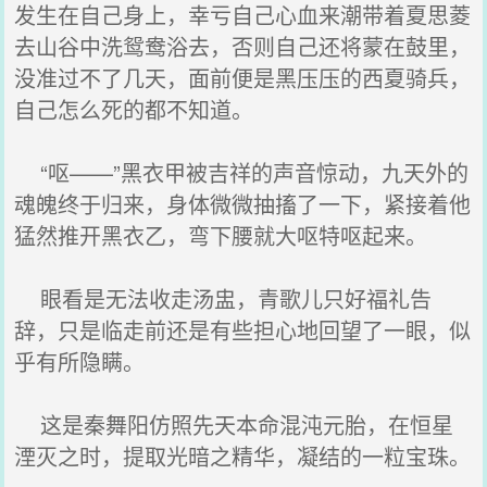
发生在自己身上，幸亏自己心血来潮带着夏思菱
去山谷中洗鸳鸯浴去，否则自己还将蒙在鼓里，
没准过不了几天，面前便是黑压压的西夏骑兵，
自己怎么死的都不知道。
“呕——”黑衣甲被吉祥的声音惊动，九天外的
魂魄终于归来，身体微微抽搐了一下，紧接着他
猛然推开黑衣乙，弯下腰就大呕特呕起来。
眼看是无法收走汤盅，青歌儿只好福礼告
辞，只是临走前还是有些担心地回望了一眼，似
乎有所隐瞒。
这是秦舞阳仿照先天本命混沌元胎，在恒星
湮灭之时，提取光暗之精华，凝结的一粒宝珠。