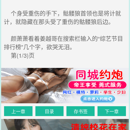
个身受重伤的手下，骷髅狼首领也是将计就
计，就隐藏在那头受了重伤的骷髅狼后边。
颜萧萧看着姜越哥在搜索栏输入的“综艺节目
排行榜”几个字，欲哭无泪。
第(1/3)页
上一章
目录
存书签
下一章