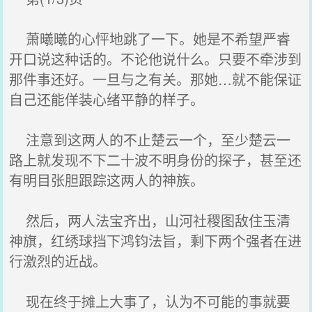
萧曦曦的心怦地跳了一下。她是不希望严睿
开口说这种话的。不论他说什么。只要不牵涉到
那件事还好。一旦与之有关。那她…就不能保证
自己还能佯装心绪平静的样子。
注意到这两人的不止楚云一个，至少楚云一
路上就发现不下二十波不明身份的探子，甚至还
有明目张胆跟踪这两人的神族。
然后，两人法宝齐出，山河社稷图敌住玉清
神旗，红绣球挡下鸿钧法旨，剩下两个强者在进
行激烈的近战。
现在终于摊上大事了，认为不可能的事就要