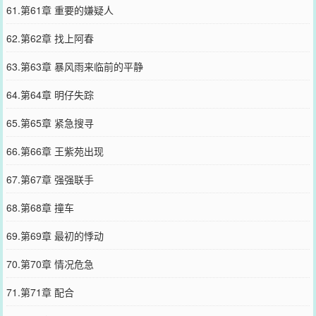
61.第61章 重要的嫌疑人
62.第62章 找上阿春
63.第63章 暴风雨来临前的平静
64.第64章 明仔失踪
65.第65章 紧急搜寻
66.第66章 王紫苑出现
67.第67章 强强联手
68.第68章 撞车
69.第69章 最初的悸动
70.第70章 情况危急
71.第71章 配合