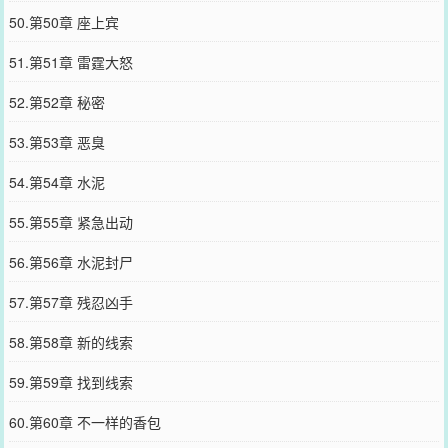
50.第50章 座上宾
51.第51章 雷霆大怒
52.第52章 秘密
53.第53章 恶臭
54.第54章 水泥
55.第55章 紧急出动
56.第56章 水泥封尸
57.第57章 残忍凶手
58.第58章 新的线索
59.第59章 找到线索
60.第60章 不一样的香包