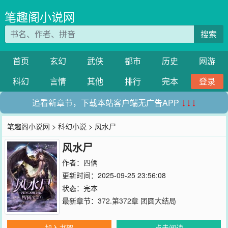
笔趣阁小说网
搜索
首页
玄幻
武侠
都市
历史
网游
科幻
言情
其他
排行
完本
登录
追看新章节，下载本站客户端无广告APP
↓↓↓
笔趣阁小说网
>
科幻小说
> 风水尸
风水尸
作者：
四俩
更新时间：2025-09-25 23:56:08
状态：完本
最新章节：
372.第372章 团圆大结局
加入书架
点击阅读