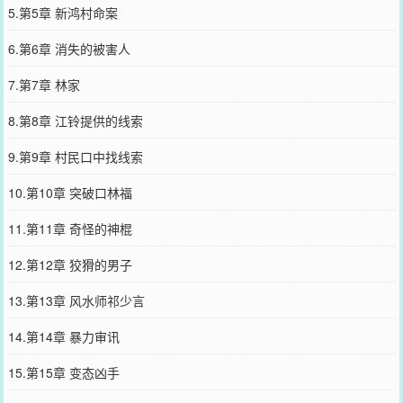
5.第5章 新鸿村命案
6.第6章 消失的被害人
7.第7章 林家
8.第8章 江铃提供的线索
9.第9章 村民口中找线索
10.第10章 突破口林福
11.第11章 奇怪的神棍
12.第12章 狡猾的男子
13.第13章 风水师祁少言
14.第14章 暴力审讯
15.第15章 变态凶手