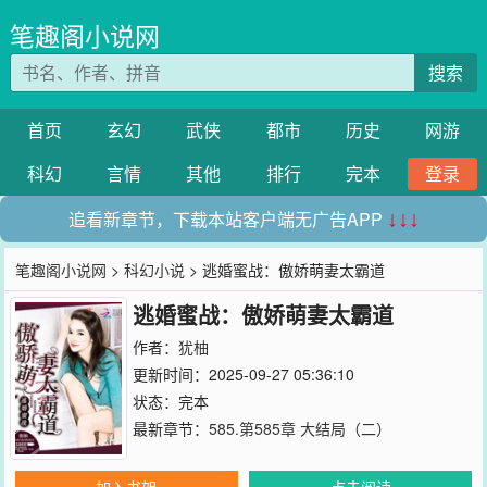
笔趣阁小说网
搜索
首页
玄幻
武侠
都市
历史
网游
科幻
言情
其他
排行
完本
登录
追看新章节，下载本站客户端无广告APP
↓↓↓
笔趣阁小说网
>
科幻小说
> 逃婚蜜战：傲娇萌妻太霸道
逃婚蜜战：傲娇萌妻太霸道
作者：
犹柚
更新时间：2025-09-27 05:36:10
状态：完本
最新章节：
585.第585章 大结局（二）
加入书架
点击阅读