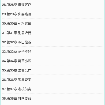
28.第28章 霸道客户
29.第29章 你要贿赂
30.第30章 药粉过敏
31.第31章 别靠近我
32.第32章 冰山旅游
33.第33章 裙子不好
34.第34章 野草小区
35.第35章 准备怎样
36.第36章 警局查案
37.第37章 考核前奏
38.第38章 排队要命