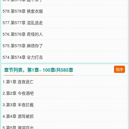
578.第578章 换套衣服
577.第577章 混乱逃走
576.第576章 奇怪的人
575.第575章 麻烦你了
574.第574章 全力打击
章节列表，第1章~ 100章/共585章
倒序
1.第1章 连夜逃亡
2.第2章 今夜酒吧
3.第3章 半夜拦截
4.第4章 酒驾被抓
5.第5章 漏洞百出