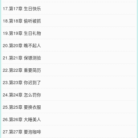
17.第17章 生日快乐
18.第18章 偷听被抓
19.第19章 生日礼物
20.第20章 瞧不起人
21.第21章 保镖测验
22.第22章 重要简历
23.第23章 你迟到了
24.第24章 怎么罚你
25.第25章 要换衣服
26.第26章 大睡美人
27.第27章 要泡咖啡