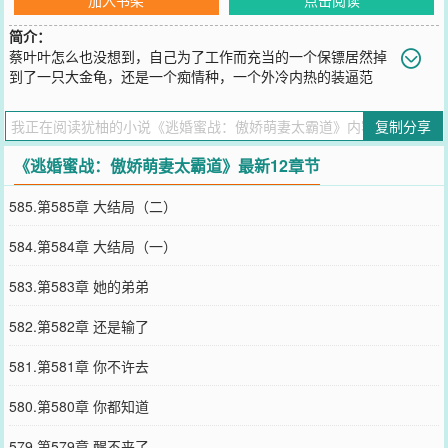
简介：
蔡叶叶怎么也没想到，自己为了工作而充当的一个保镖居然掉
到了一只大金龟，还是一个痴情种，一个外冷内热的装逼范
儿。不过是在警察局混了混，哪晓得疑难案件接二连三地来找自己，
还都和这只大金龟挂上了钩。“天堂有路你不走，地狱无门自来投。”
复制分享
后悔啊，早知后悔就不应该脑袋进水当保镖去，稳坐局长职位多好。
“你当了我的保镖，成了公司的员工，说跑就跑，说走就走？”“你管得
《逃婚蜜战：傲娇萌妻太霸道》最新12章节
了我？”“可你得管我。”坐看舞台，
您要是觉得《
逃婚蜜战：傲娇萌妻太霸道
》还不错的话请不要忘记向
585.第585章 大结局（二）
您QQ群和微博微信里的朋友推荐哦！
584.第584章 大结局（一）
583.第583章 她的弟弟
582.第582章 还是输了
581.第581章 你不许去
580.第580章 你都知道
579.第579章 醒不来了