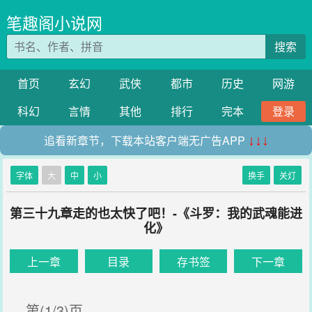
笔趣阁小说网
搜索
首页
玄幻
武侠
都市
历史
网游
科幻
言情
其他
排行
完本
登录
追看新章节，下载本站客户端无广告APP
↓↓↓
字体
大
中
小
换手
关灯
第三十九章走的也太快了吧！-《斗罗：我的武魂能进
化》
上一章
目录
存书签
下一章
第(1/3)页