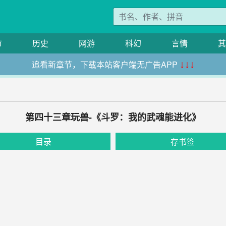
市
历史
网游
科幻
言情
其
追看新章节，下载本站客户端无广告APP
↓↓↓
第四十三章玩兽-《斗罗：我的武魂能进化》
目录
存书签