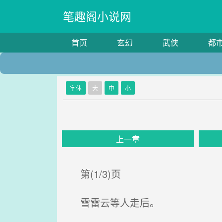
笔趣阁小说网
首页
玄幻
武侠
都
字体
大
中
小
上一章
第(1/3)页
雪雷云等人走后。