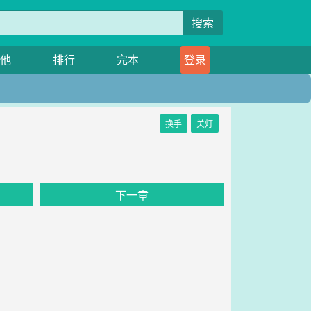
搜索
他
排行
完本
登录
换手
关灯
下一章