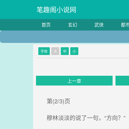
笔趣阁小说网
首页
玄幻
武侠
都
字体
大
中
小
上一章
第(2/3)页
穆林淡淡的说了一句，“方向？”