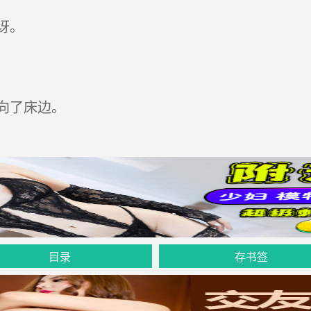
讶。
向了床边。
目录
存书签