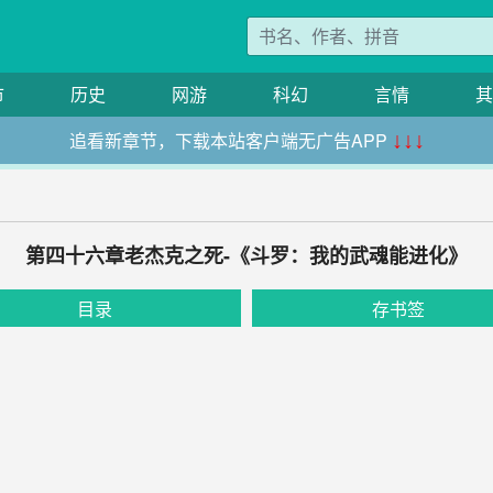
市
历史
网游
科幻
言情
其
追看新章节，下载本站客户端无广告APP
↓↓↓
第四十六章老杰克之死-《斗罗：我的武魂能进化》
目录
存书签