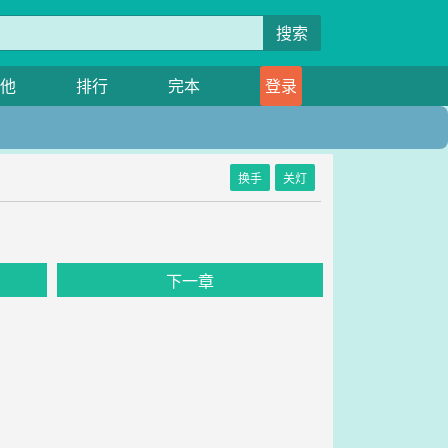
搜索
他
排行
完本
登录
换手
关灯
下一章