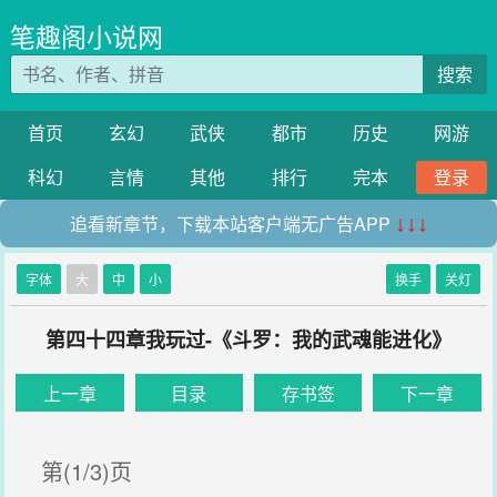
笔趣阁小说网
搜索
首页
玄幻
武侠
都市
历史
网游
科幻
言情
其他
排行
完本
登录
追看新章节，下载本站客户端无广告APP
↓↓↓
字体
大
中
小
换手
关灯
第四十四章我玩过-《斗罗：我的武魂能进化》
上一章
目录
存书签
下一章
第(1/3)页