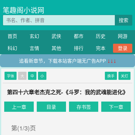
笔趣阁小说网
搜索
首页
玄幻
武侠
都市
历史
网游
科幻
言情
其他
排行
完本
登录
追看新章节，下载本站客户端无广告APP
↓↓↓
字体
大
中
小
换手
关灯
第四十六章老杰克之死-《斗罗：我的武魂能进化》
上一章
目录
存书签
下一章
第(1/3)页