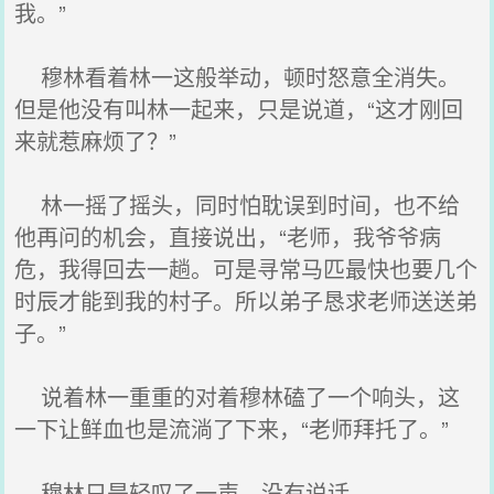
我。”
穆林看着林一这般举动，顿时怒意全消失。
但是他没有叫林一起来，只是说道，“这才刚回
来就惹麻烦了？”
林一摇了摇头，同时怕耽误到时间，也不给
他再问的机会，直接说出，“老师，我爷爷病
危，我得回去一趟。可是寻常马匹最快也要几个
时辰才能到我的村子。所以弟子恳求老师送送弟
子。”
说着林一重重的对着穆林磕了一个响头，这
一下让鲜血也是流淌了下来，“老师拜托了。”
穆林只是轻叹了一声，没有说话。